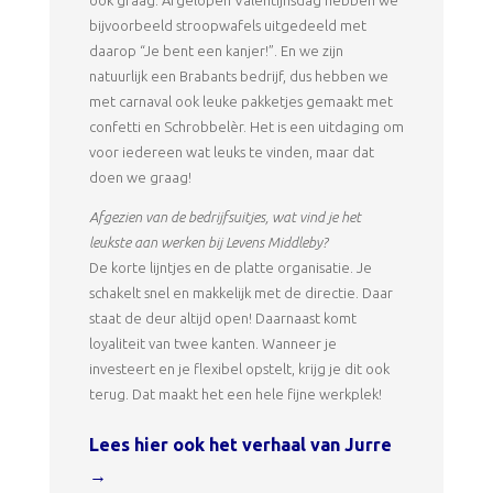
ook graag. Afgelopen Valentijnsdag hebben we
bijvoorbeeld stroopwafels uitgedeeld met
daarop “Je bent een kanjer!”. En we zijn
natuurlijk een Brabants bedrijf, dus hebben we
met carnaval ook leuke pakketjes gemaakt met
confetti en Schrobbelèr. Het is een uitdaging om
voor iedereen wat leuks te vinden, maar dat
doen we graag!
Afgezien van de bedrijfsuitjes, wat vind je het
leukste aan werken bij Levens Middleby?
De korte lijntjes en de platte organisatie. Je
schakelt snel en makkelijk met de directie. Daar
staat de deur altijd open! Daarnaast komt
loyaliteit van twee kanten. Wanneer je
investeert en je flexibel opstelt, krijg je dit ook
terug. Dat maakt het een hele fijne werkplek!
Lees hier ook het verhaal van Jurre
→