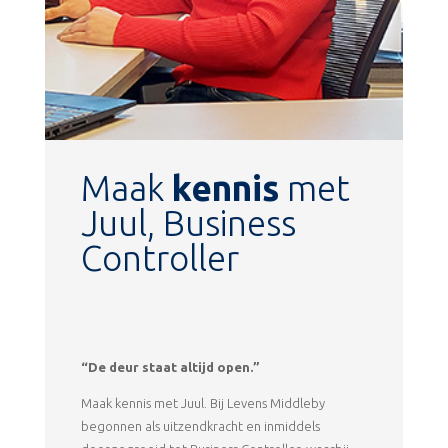
Maak
kennis
met
Juul, Business
Controller
“De deur staat altijd open.”
Maak kennis met Juul. Bij Levens Middleby
begonnen als uitzendkracht en inmiddels