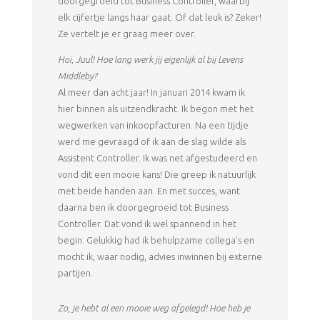
doorgegroeid tot Business Controller, waarbij
elk cijfertje langs haar gaat. Of dat leuk is? Zeker!
Ze vertelt je er graag meer over.
Hoi, Juul! Hoe lang werk jij eigenlijk al bij Levens
Middleby?
Al meer dan acht jaar! In januari 2014 kwam ik
hier binnen als uitzendkracht. Ik begon met het
wegwerken van inkoopfacturen. Na een tijdje
werd me gevraagd of ik aan de slag wilde als
Assistent Controller. Ik was net afgestudeerd en
vond dit een mooie kans! Die greep ik natuurlijk
met beide handen aan. En met succes, want
daarna ben ik doorgegroeid tot Business
Controller. Dat vond ik wel spannend in het
begin. Gelukkig had ik behulpzame collega’s en
mocht ik, waar nodig, advies inwinnen bij externe
partijen.
Zo, je hebt al een mooie weg afgelegd! Hoe heb je